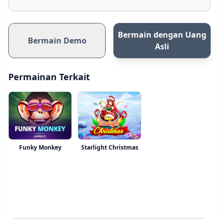
Bermain dengan Uang
Bermain Demo
Asli
Permainan Terkait
Funky Monkey
Starlight Christmas