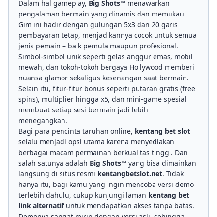
Dalam hal gameplay,
Big Shots™
menawarkan
pengalaman bermain yang dinamis dan memukau.
Gim ini hadir dengan gulungan 5x3 dan 20 garis
pembayaran tetap, menjadikannya cocok untuk semua
jenis pemain – baik pemula maupun profesional.
Simbol-simbol unik seperti gelas anggur emas, mobil
mewah, dan tokoh-tokoh bergaya Hollywood memberi
nuansa glamor sekaligus kesenangan saat bermain.
Selain itu, fitur-fitur bonus seperti putaran gratis (free
spins), multiplier hingga x5, dan mini-game spesial
membuat setiap sesi bermain jadi lebih
menegangkan.
Bagi para pencinta taruhan online,
kentang bet slot
selalu menjadi opsi utama karena menyediakan
berbagai macam permainan berkualitas tinggi. Dan
salah satunya adalah
Big Shots™
yang bisa dimainkan
langsung di situs resmi
kentangbetslot.net
. Tidak
hanya itu, bagi kamu yang ingin mencoba versi demo
terlebih dahulu, cukup kunjungi laman
kentang bet
link alternatif
untuk mendapatkan akses tanpa batas.
Demonya sangat mirip dengan versi asli, sehingga