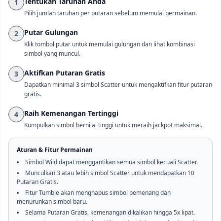
Tentukan Taruhan Anda
1
Pilih jumlah taruhan per putaran sebelum memulai permainan.
Putar Gulungan
2
Klik tombol putar untuk memulai gulungan dan lihat kombinasi
simbol yang muncul.
Aktifkan Putaran Gratis
3
Dapatkan minimal 3 simbol Scatter untuk mengaktifkan fitur putaran
gratis.
Raih Kemenangan Tertinggi
4
Kumpulkan simbol bernilai tinggi untuk meraih jackpot maksimal.
Aturan & Fitur Permainan
Simbol Wild dapat menggantikan semua simbol kecuali Scatter.
Munculkan 3 atau lebih simbol Scatter untuk mendapatkan 10
Putaran Gratis.
Fitur Tumble akan menghapus simbol pemenang dan
menurunkan simbol baru.
Selama Putaran Gratis, kemenangan dikalikan hingga 5x lipat.