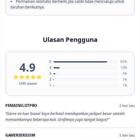
Permainan otomatis berhenti jika saldo tidak mencukupi untuk
taruhan berikutnya.
Ulasan Pengguna
5
85%
4.9
4
10%
3
3%
⭐⭐⭐⭐⭐
2
1%
1245 ulasan
1
1%
PEMAINSLOTPRO
2 hari lalu
“Game ini luar biasa! Saya berhasil mendapatkan jackpot besar setelah
memainkannya beberapa kali. Grafiknya juga sangat bagus!”
GAMERSERIUS99
5 hari lalu