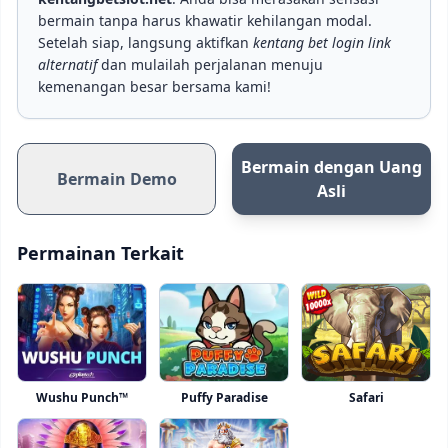
bermain tanpa harus khawatir kehilangan modal.
Setelah siap, langsung aktifkan
kentang bet login link
alternatif
dan mulailah perjalanan menuju
kemenangan besar bersama kami!
Bermain dengan Uang
Bermain Demo
Asli
Permainan Terkait
Wushu Punch™
Puffy Paradise
Safari