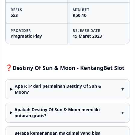
REELS
MIN BET
5x3
Rp0.10
PROVIDER
RELEASE DATE
Pragmatic Play
15 Maret 2023
❓
Destiny Of Sun & Moon - KentangBet Slot
Apa RTP dari permainan Destiny Of Sun &
▼
Moon?
Apakah Destiny Of Sun & Moon memiliki
▼
putaran gratis?
Berapa kemenangan maksimal yang bisa