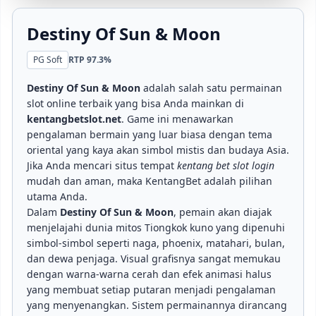
▶
Destiny Of Sun & Moon
PG Soft
RTP 97.3%
Destiny Of Sun & Moon
adalah salah satu permainan
slot online terbaik yang bisa Anda mainkan di
kentangbetslot.net
. Game ini menawarkan
pengalaman bermain yang luar biasa dengan tema
oriental yang kaya akan simbol mistis dan budaya Asia.
Jika Anda mencari situs tempat
kentang bet slot login
mudah dan aman, maka KentangBet adalah pilihan
utama Anda.
Dalam
Destiny Of Sun & Moon
, pemain akan diajak
menjelajahi dunia mitos Tiongkok kuno yang dipenuhi
simbol-simbol seperti naga, phoenix, matahari, bulan,
dan dewa penjaga. Visual grafisnya sangat memukau
dengan warna-warna cerah dan efek animasi halus
yang membuat setiap putaran menjadi pengalaman
yang menyenangkan. Sistem permainannya dirancang