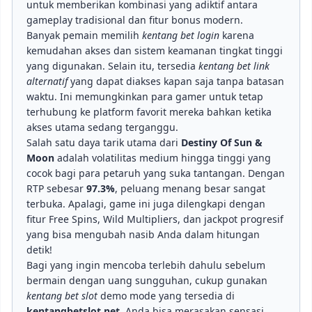
untuk memberikan kombinasi yang adiktif antara
gameplay tradisional dan fitur bonus modern.
Banyak pemain memilih
kentang bet login
karena
kemudahan akses dan sistem keamanan tingkat tinggi
yang digunakan. Selain itu, tersedia
kentang bet link
alternatif
yang dapat diakses kapan saja tanpa batasan
waktu. Ini memungkinkan para gamer untuk tetap
terhubung ke platform favorit mereka bahkan ketika
akses utama sedang terganggu.
Salah satu daya tarik utama dari
Destiny Of Sun &
Moon
adalah volatilitas medium hingga tinggi yang
cocok bagi para petaruh yang suka tantangan. Dengan
RTP sebesar
97.3%
, peluang menang besar sangat
terbuka. Apalagi, game ini juga dilengkapi dengan
fitur Free Spins, Wild Multipliers, dan jackpot progresif
yang bisa mengubah nasib Anda dalam hitungan
detik!
Bagi yang ingin mencoba terlebih dahulu sebelum
bermain dengan uang sungguhan, cukup gunakan
kentang bet slot
demo mode yang tersedia di
kentangbetslot.net
. Anda bisa merasakan sensasi