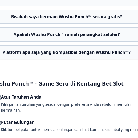
Bisakah saya bermain Wushu Punch™ secara gratis?
Apakah Wushu Punch™ ramah perangkat seluler?
Platform apa saja yang kompatibel dengan Wushu Punch™?
shu Punch™ - Game Seru di Kentang Bet Slot
Atur Taruhan Anda
Pilih jumlah taruhan yang sesuai dengan preferensi Anda sebelum memulai
permainan.
Putar Gulungan
Klik tombol putar untuk memulai gulungan dan lihat kombinasi simbol yang mun