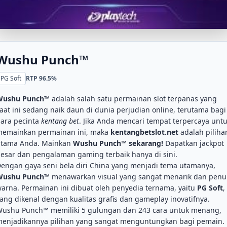
▶
Wushu Punch™
PG Soft
RTP 96.5%
Wushu Punch™
adalah salah satu permainan slot terpanas yang
aat ini sedang naik daun di dunia perjudian online, terutama bagi
ara pecinta
kentang bet
. Jika Anda mencari tempat terpercaya unt
emainkan permainan ini, maka
kentangbetslot.net
adalah piliha
tama Anda. Mainkan
Wushu Punch™ sekarang!
Dapatkan jackpot
esar dan pengalaman gaming terbaik hanya di sini.
engan gaya seni bela diri China yang menjadi tema utamanya,
Wushu Punch™
menawarkan visual yang sangat menarik dan pen
arna. Permainan ini dibuat oleh penyedia ternama, yaitu
PG Soft
,
ang dikenal dengan kualitas grafis dan gameplay inovatifnya.
ushu Punch™ memiliki 5 gulungan dan 243 cara untuk menang,
enjadikannya pilihan yang sangat menguntungkan bagi pemain.