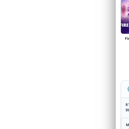
Fi
R
9
M