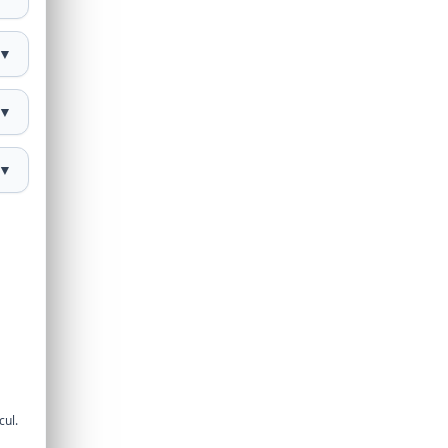
▼
▼
▼
cul.