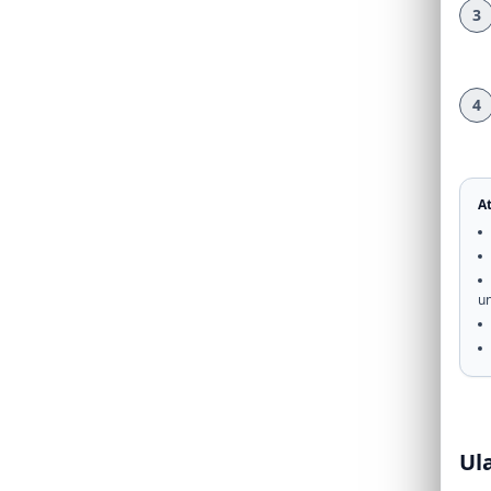
3
4
A
u
Ul