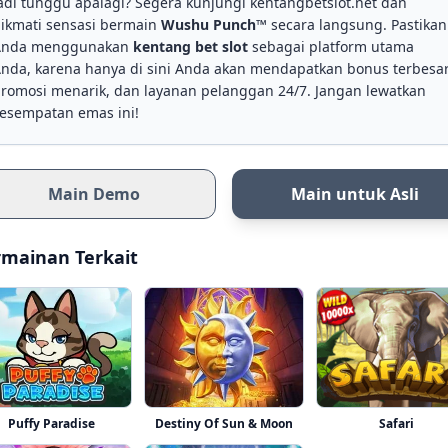
adi tunggu apalagi? Segera kunjungi
kentangbetslot.net
dan
ikmati sensasi bermain
Wushu Punch™
secara langsung. Pastikan
Anda menggunakan
kentang bet slot
sebagai platform utama
nda, karena hanya di sini Anda akan mendapatkan bonus terbesar
romosi menarik, dan layanan pelanggan 24/7. Jangan lewatkan
esempatan emas ini!
Main Demo
Main untuk Asli
rmainan Terkait
Puffy Paradise
Destiny Of Sun & Moon
Safari