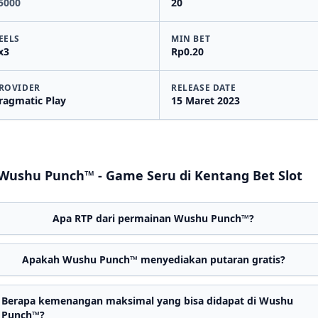
5000
20
EELS
MIN BET
x3
Rp0.20
ROVIDER
RELEASE DATE
ragmatic Play
15 Maret 2023
Wushu Punch™ - Game Seru di Kentang Bet Slot
Apa RTP dari permainan Wushu Punch™?
Apakah Wushu Punch™ menyediakan putaran gratis?
Berapa kemenangan maksimal yang bisa didapat di Wushu
Punch™?