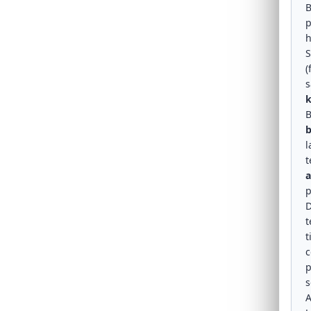
B
p
h
S
(
s
k
B
b
l
t
a
p
D
t
t
c
p
s
A