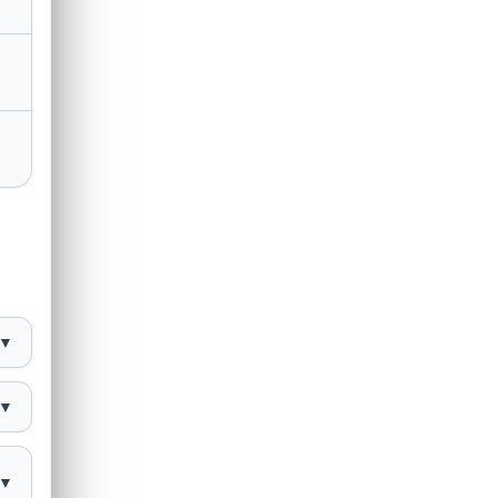
▼
▼
▼