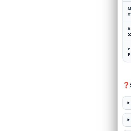
M
x
R
5
P
P
❓