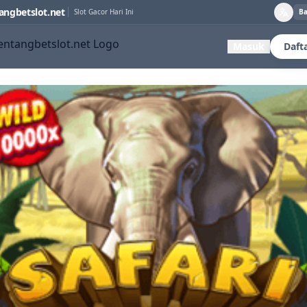
angbetslot.net
Slot Gacor Hari Ini
B
Masuk
Daft