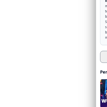
k
m
b
S
s
m
Pe