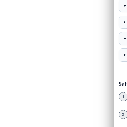
Saf
1
2